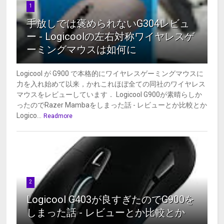
1
手放しでは褒められないG304レビュ
ー - Logicoolの左右対称ワイヤレスゲ
ーミングマウスは如何に
Logicool が G900 で本格的にワイヤレスゲーミングマウスに
力を入れ始めて以来，かれこれほぼ全ての同社のワイヤレス
マウスをレビューしています． Logicool G900が素晴らしか
ったのでRazer Mambaをしまった話 - レビューとか比較とか
Logico...
Readmore
2
Logicool G403が良すぎたのでG900を
しまった話 - レビューとか比較とか