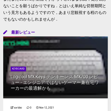
ないことを願うばかりですね．とはいえ単純な切替期間と
いう見方もあるようですので，あまり悲観視する程のもの
でもないのかもしれませんが．
最新レビュー
KEYBOARD
Logicool MX Keys テンキーレス MX700 レビ
ュー - エンジニアではないゲーマー兼在宅ワ
ーカーの最適解かも
sa-bbo
0
Nov 12, 2021