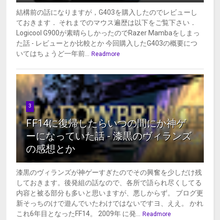
結構前の話になりますが，G403を購入したのでレビューし
ておきます． それまでのマウス遍歴は以下をご覧下さい．
Logicool G900が素晴らしかったのでRazer Mambaをしまっ
た話 - レビューとか比較とか 今回購入したG403の概要につ
いてはちょうど一年前...
Readmore
3
FF14に復帰したらいつの間にか神ゲ
ーになっていた話 - 漆黒のヴィランズ
の感想とか
漆黒のヴィランズが神ゲーすぎたのでその興奮を少しだけ残
しておきます。後発組の話なので、各所で語られ尽くしてる
内容と被る部分も多いと思いますが、悪しからず。 ブログ更
新そっちのけで遊んでいたわけではないですヨ、ええ。 かれ
これ6年目となったFF14。 2009年 に発...
Readmore