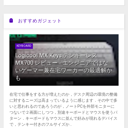
おすすめガジェット
KEYBOARD
Logicool MX Keys テンキーレス
MX700 レビュー - エンジニアではな
いゲーマー兼在宅ワーカーの最適解か
も
在宅で仕事をする方が増えたのか，デスク周辺の環境の整備
に対するニーズは高まっているように感じます．その中で多
いと思われるのであろうのが，ノートPCを外部モニターに
つないで２画面にしつつ，別途キーボードとマウスを使うパ
ターン．キーボードもマウスに並んで好みが現れるデバイス
で，テンキー付きのフルサイズか...