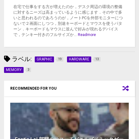
在宅で仕事をする方が増えたのか，デスク周辺の環境の整備
に対するニーズは高まっているように感じます．その中で多
いと思われるのであろうのが，ノートPCを外部モニターにつ
ないで２画面にしつつ，別途キーボードとマウスを使うパタ
ーン．キーボードもマウスに並んで好みが現れるデバイス
で，テンキー付きのフルサイズか...
Readmore
ラベル:
GRAPHIC
HARDWARE
19
13
MEMORY
3
RECOMMENDED FOR YOU