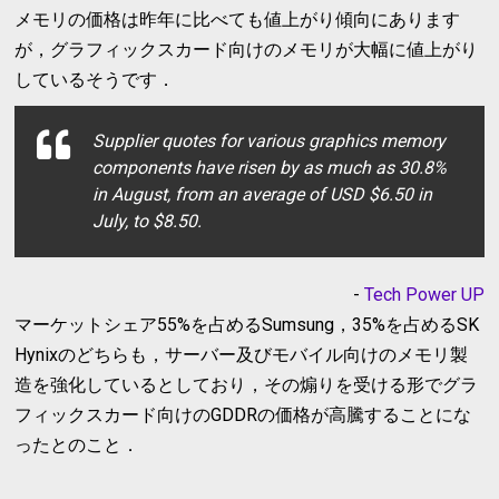
メモリの価格は昨年に比べても値上がり傾向にあります
が，グラフィックスカード向けのメモリが大幅に値上がり
しているそうです．
Supplier quotes for various graphics memory
components have risen by as much as 30.8%
in August, from an average of USD $6.50 in
July, to $8.50.
-
Tech Power UP
マーケットシェア55%を占めるSumsung，35%を占めるSK
Hynixのどちらも，サーバー及びモバイル向けのメモリ製
造を強化しているとしており，その煽りを受ける形でグラ
フィックスカード向けのGDDRの価格が高騰することにな
ったとのこと．