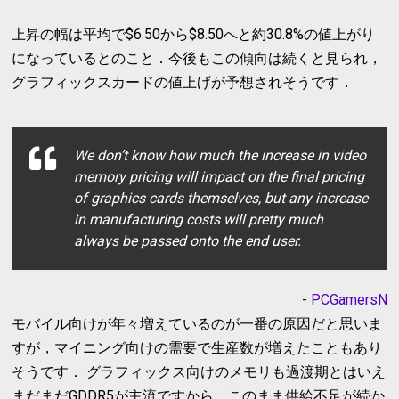
上昇の幅は平均で$6.50から$8.50へと約30.8%の値上がり
になっているとのこと．今後もこの傾向は続くと見られ，
グラフィックスカードの値上げが予想されそうです．
We don’t know how much the increase in video
memory pricing will impact on the final pricing
of graphics cards themselves, but any increase
in manufacturing costs will pretty much
always be passed onto the end user.
-
PCGamersN
モバイル向けが年々増えているのが一番の原因だと思いま
すが，マイニング向けの需要で生産数が増えたこともあり
そうです． グラフィックス向けのメモリも過渡期とはいえ
まだまだGDDR5が主流ですから，このまま供給不足が続か