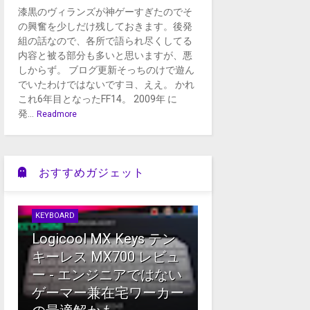
漆黒のヴィランズが神ゲーすぎたのでそ
の興奮を少しだけ残しておきます。後発
組の話なので、各所で語られ尽くしてる
内容と被る部分も多いと思いますが、悪
しからず。 ブログ更新そっちのけで遊ん
でいたわけではないですヨ、ええ。 かれ
これ6年目となったFF14。 2009年 に
発...
Readmore
おすすめガジェット
KEYBOARD
Logicool MX Keys テン
キーレス MX700 レビュ
ー - エンジニアではない
ゲーマー兼在宅ワーカー