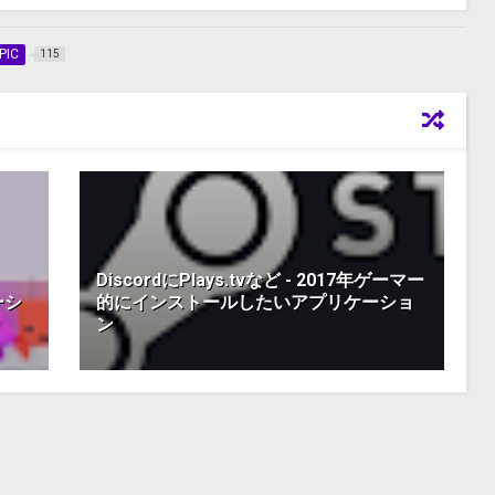
PIC
115
DiscordにPlays.tvなど - 2017年ゲーマー
ーシ
的にインストールしたいアプリケーショ
ン