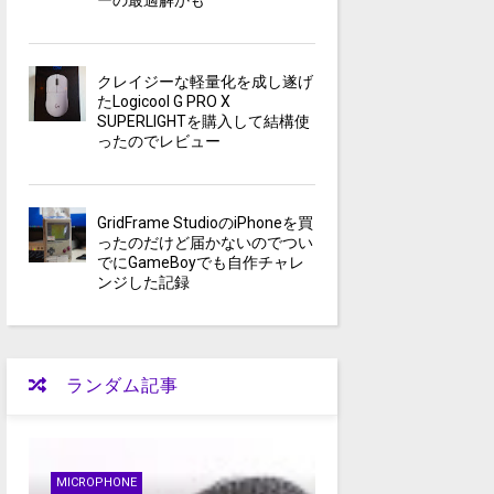
ーの最適解かも
クレイジーな軽量化を成し遂げ
たLogicool G PRO X
SUPERLIGHTを購入して結構使
ったのでレビュー
GridFrame StudioのiPhoneを買
ったのだけど届かないのでつい
でにGameBoyでも自作チャレ
ンジした記録
ランダム記事
MICROPHONE