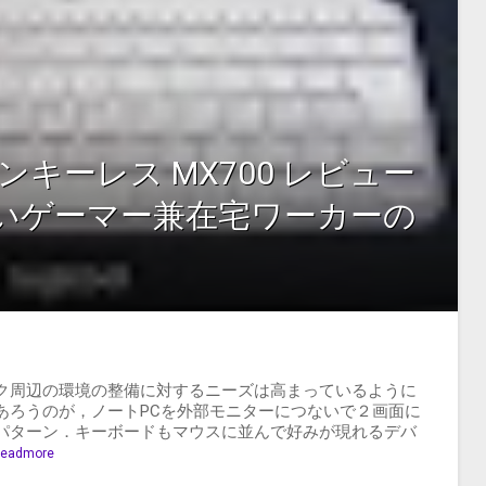
ys テンキーレス MX700 レビュー
ないゲーマー兼在宅ワーカーの
ク周辺の環境の整備に対するニーズは高まっているように
あろうのが，ノートPCを外部モニターにつないで２画面に
パターン．キーボードもマウスに並んで好みが現れるデバ
eadmore