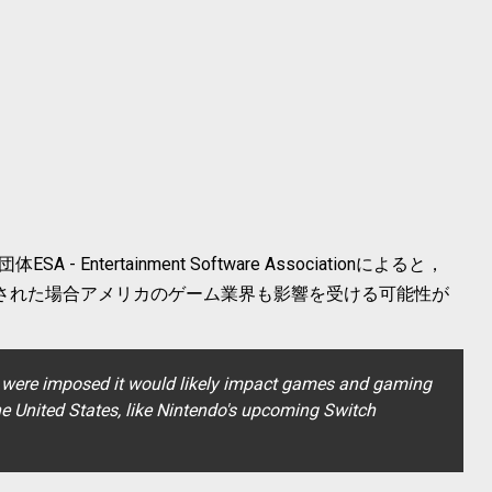
ntertainment Software Associationによると，
定された場合アメリカのゲーム業界も影響を受ける可能性が
ff were imposed it would likely impact games and gaming
he United States, like Nintendo's upcoming Switch