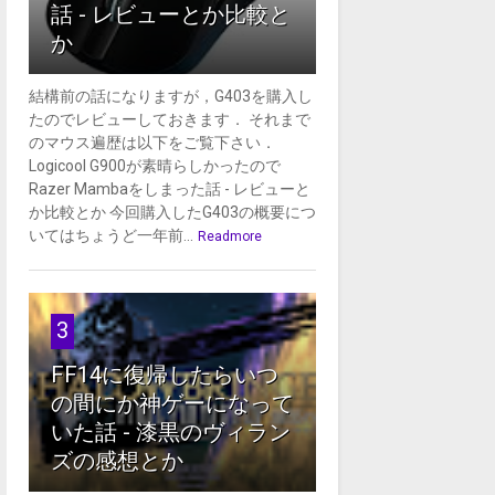
話 - レビューとか比較と
か
結構前の話になりますが，G403を購入し
たのでレビューしておきます． それまで
のマウス遍歴は以下をご覧下さい．
Logicool G900が素晴らしかったので
Razer Mambaをしまった話 - レビューと
か比較とか 今回購入したG403の概要につ
いてはちょうど一年前...
Readmore
3
FF14に復帰したらいつ
の間にか神ゲーになって
いた話 - 漆黒のヴィラン
ズの感想とか