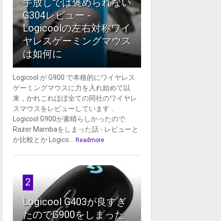
手放しでは褒められない
G304レビュー -
Logicoolの左右対称ワイ
ヤレスゲーミングマウス
は如何に
Logicool が G900 で本格的にワイヤレス
ゲーミングマウスに力を入れ始めて以
来，かれこれほぼ全ての同社のワイヤレ
スマウスをレビューしています．
Logicool G900が素晴らしかったので
Razer Mambaをしまった話 - レビューと
か比較とか Logico...
Readmore
2
Logicool G403が良すぎ
たのでG900をしまった