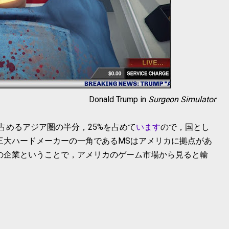
Donald Trump in
Surgeon Simulator
占めるアジア圏の半分，25%を占めて
います
ので，国とし
三大ハードメーカーの一角であるMSはアメリカに拠点があ
本の企業ということで，アメリカのゲーム市場から見ると輸