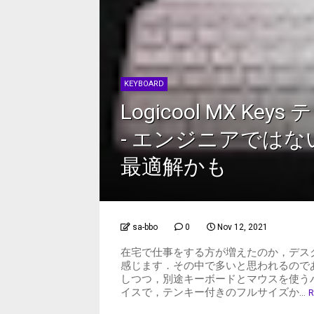
KEYBOARD
Logicool MX Ke
- エンジニアでは
最適解かも
sa-bbo
0
Nov 12, 2021
在宅で仕事をする方が増えたのか，デス
感じます．その中で多いと思われるので
しつつ，別途キーボードとマウスを使う
イスで，テンキー付きのフルサイズか...
R