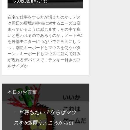
の最適解かも
在宅で仕事をする方が増えたのか，デス
ク周辺の環境の整備に対するニーズは高
まっているように感じます．その中で多
いと思われるのであろうのが，ノートPC
を外部モニターにつないで２画面にしつ
つ，別途キーボードとマウスを使うパタ
ーン．キーボードもマウスに並んで好み
が現れるデバイスで，テンキー付きのフ
ルサイズか...
本日のお言葉
一旦勝ちたい？ならばマウ
スを5個買うところからは