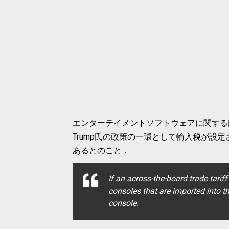
エンターテイメントソフトウェアに関する団体ESA - E
Trump氏の政策の一環として輸入税が設
あるとのこと．
If an across-the-board trade tari
consoles that are imported into t
console.