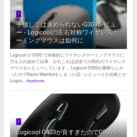
1
手放しでは褒められないG304レビュ
ー - Logicoolの左右対称ワイヤレスゲ
ーミングマウスは如何に
Logicool が G900 で本格的にワイヤレスゲーミングマウスに
力を入れ始めて以来，かれこれほぼ全ての同社のワイヤレス
マウスをレビューしています． Logicool G900が素晴らしか
ったのでRazer Mambaをしまった話 - レビューとか比較とか
Logico...
Readmore
2
Logicool G403が良すぎたのでG900を