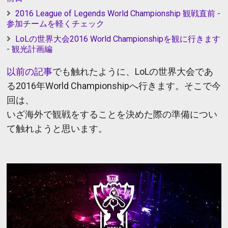
2016 League of Legends World Championship 観戦直前 -
参加チームを軽くチェック
LoLの世界大会2016 World Championshipを観に行きます
- 観光計画編
以前の記事
でも触れたように、LoLの世界大会であ
る2016年World Championshipへ行きます。
そこで今
回は、
いざ海外で観戦をすることを決めた際の準備につい
て触れようと思います。