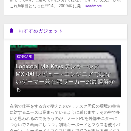
これ6年目となったFF14。 2009年 に発...
Readmore
おすすめガジェット
KEYBOARD
Logicool MX Keys テンキーレス
MX700 レビュー - エンジニアではな
いゲーマー兼在宅ワーカーの最適解か
も
在宅で仕事をする方が増えたのか，デスク周辺の環境の整備
に対するニーズは高まっているように感じます．その中で多
いと思われるのであろうのが，ノートPCを外部モニターに
つないで２画面にしつつ，別途キーボードとマウスを使うパ
ターン．キーボードもマウスに並んで好みが現れるデバイス