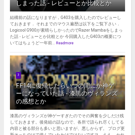
しまった話 - レビューとか比較とか
結構前の話になりますが，G403を購入したのでレビューし
ておきます． それまでのマウス遍歴は以下をご覧下さい．
Logicool G900が素晴らしかったのでRazer Mambaをしまっ
た話 - レビューとか比較とか 今回購入したG403の概要につ
いてはちょうど一年前...
Readmore
3
FF14に復帰したらいつの間にか神ゲ
ーになっていた話 - 漆黒のヴィランズ
の感想とか
漆黒のヴィランズが神ゲーすぎたのでその興奮を少しだけ残
しておきます。後発組の話なので、各所で語られ尽くしてる
内容と被る部分も多いと思いますが、悪しからず。 ブログ更
新そっちのけで遊んでいたわけではないですヨ、ええ。 かれ