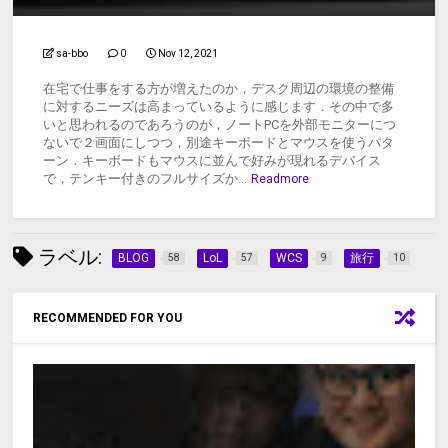
sa-bbo
0
Nov 12, 2021
在宅で仕事をする方が増えたのか，デスク周辺の環境の整備
に対するニーズは高まっているように感じます．その中で多
いと思われるのであろうのが，ノートPCを外部モニターにつ
ないで２画面にしつつ，別途キーボードとマウスを使うパタ
ーン．キーボードもマウスに並んで好みが現れるデバイス
で，テンキー付きのフルサイズか...
Readmore
ラベル:
BLOG
LoL
WCS
旅行
58
57
9
10
RECOMMENDED FOR YOU