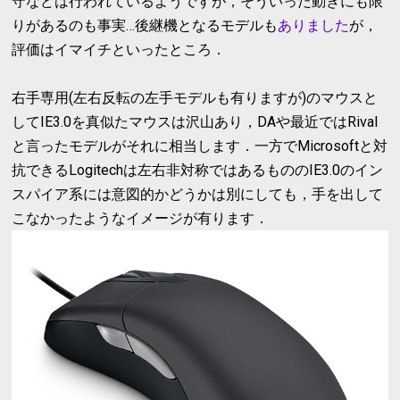
守などは行われているようですが，そういった動きにも限
りがあるのも事実…後継機となるモデルも
ありました
が，
評価はイマイチといったところ．
右手専用(左右反転の左手モデルも有りますが)のマウスと
してIE3.0を真似たマウスは沢山あり，DAや最近ではRival
と言ったモデルがそれに相当します．一方でMicrosoftと対
抗できるLogitechは左右非対称ではあるもののIE3.0のイン
スパイア系には意図的かどうかは別にしても，手を出して
こなかったようなイメージが有ります．