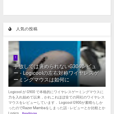
人気の投稿
1
手放しでは褒められないG304レビュ
ー - Logicoolの左右対称ワイヤレスゲ
ーミングマウスは如何に
Logicool が G900 で本格的にワイヤレスゲーミングマウスに
力を入れ始めて以来，かれこれほぼ全ての同社のワイヤレス
マウスをレビューしています． Logicool G900が素晴らしか
ったのでRazer Mambaをしまった話 - レビューとか比較とか
Logico...
Readmore