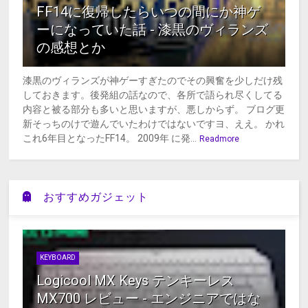
FF14に復帰したらいつの間にか神ゲ
ーになっていた話 - 漆黒のヴィランズ
の感想とか
漆黒のヴィランズが神ゲーすぎたのでその興奮を少しだけ残
しておきます。後発組の話なので、各所で語られ尽くしてる
内容と被る部分も多いと思いますが、悪しからず。 ブログ更
新そっちのけで遊んでいたわけではないですヨ、ええ。 かれ
これ6年目となったFF14。 2009年 に発...
Readmore
おすすめガジェット
KEYBOARD
Logicool MX Keys テンキーレス
MX700 レビュー - エンジニアではな