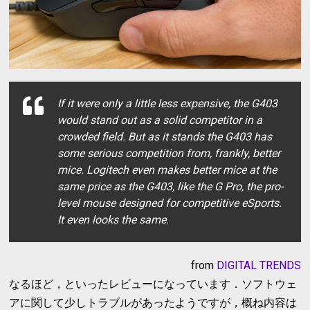
If it were only a little less expensive, the G403
would stand out as a solid competitor in a
crowded field. But as it stands the G403 has
some serious competition from, frankly, better
mice. Logitech even makes better mice at the
same price as the G403, like the G Pro, the pro-
level mouse designed for competitive eSports.
It even looks the same.
from
DIGITAL TRENDS
なるほど，といったレビューになっています．ソフトウェ
アに関して少しトラブルがあったようですが，概ね内容は