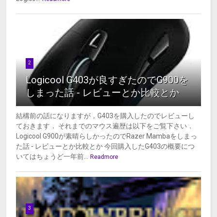
2
Logicool G403が良すぎたのでG900を
しまった話 - レビューとか比較とか
結構前の話になりますが，G403を購入したのでレビューし
ておきます． それまでのマウス遍歴は以下をご覧下さい．
Logicool G900が素晴らしかったのでRazer Mambaをしまっ
た話 - レビューとか比較とか 今回購入したG403の概要につ
いてはちょうど一年前...
Readmore
3