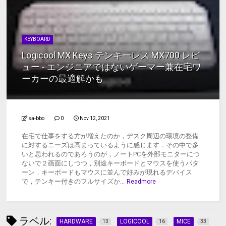
KEYBOARD
Logicool MX Keys テンキーレス MX700 レビ
ュー - エンジニアではないゲーマー兼在宅ワ
ーカーの最適解かも
sa-bbo
0
Nov 12, 2021
在宅で仕事をする方が増えたのか，デスク周辺の環境の整備
に対するニーズは高まっているように感じます．その中で多
いと思われるのであろうのが，ノートPCを外部モニターにつ
ないで２画面にしつつ，別途キーボードとマウスを使うパタ
ーン．キーボードもマウスに並んで好みが現れるデバイス
で，テンキー付きのフルサイズか...
Readmore
ラベル:
HARDWARE
LOGICOOL
MICE
13
16
33