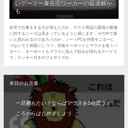
いゲーマー兼在宅ワーカーの最適解か
も
在宅で仕事をする方が増えたのか，デスク周辺の環境の整備
に対するニーズは高まっているように感じます．その中で多
いと思われるのであろうのが，ノートPCを外部モニターに
つないで２画面にしつつ，別途キーボードとマウスを使うパ
ターン．キーボードもマウスに並んで好みが現れるデバイス
で，テンキー付きのフルサイズか...
本日のお言葉
一旦勝ちたい？ならばマウスを5個買うと
ころからはじめましょう．