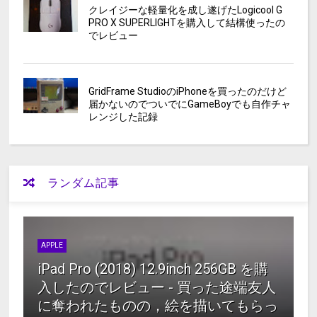
クレイジーな軽量化を成し遂げたLogicool G
PRO X SUPERLIGHTを購入して結構使ったの
でレビュー
GridFrame StudioのiPhoneを買ったのだけど
届かないのでついでにGameBoyでも自作チャ
レンジした記録
ランダム記事
APPLE
iPad Pro (2018) 12.9inch 256GB を購
入したのでレビュー - 買った途端友人
に奪われたものの，絵を描いてもらっ