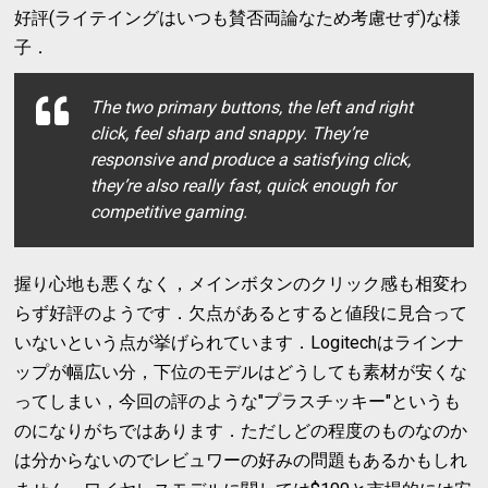
好評(ライテイングはいつも賛否両論なため考慮せず)な様
子．
The two primary buttons, the left and right
click, feel sharp and snappy. They’re
responsive and produce a satisfying click,
they’re also really fast, quick enough for
competitive gaming.
握り心地も悪くなく，メインボタンのクリック感も相変わ
らず好評のようです．欠点があるとすると値段に見合って
いないという点が挙げられています．Logitechはラインナ
ップが幅広い分，下位のモデルはどうしても素材が安くな
ってしまい，今回の評のような"プラスチッキー"というも
のになりがちではあります．ただしどの程度のものなのか
は分からないのでレビュワーの好みの問題もあるかもしれ