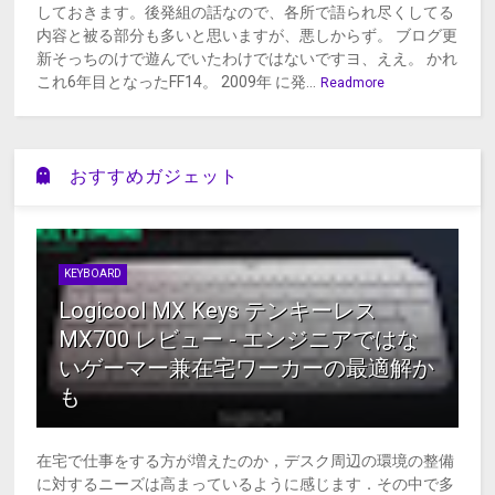
しておきます。後発組の話なので、各所で語られ尽くしてる
内容と被る部分も多いと思いますが、悪しからず。 ブログ更
新そっちのけで遊んでいたわけではないですヨ、ええ。 かれ
これ6年目となったFF14。 2009年 に発...
Readmore
おすすめガジェット
KEYBOARD
Logicool MX Keys テンキーレス
MX700 レビュー - エンジニアではな
いゲーマー兼在宅ワーカーの最適解か
も
在宅で仕事をする方が増えたのか，デスク周辺の環境の整備
に対するニーズは高まっているように感じます．その中で多