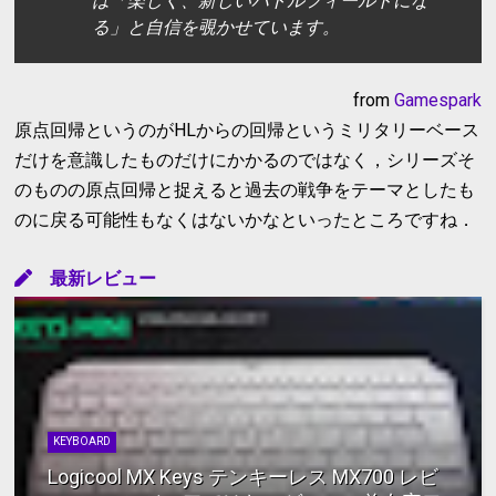
は「楽しく、新しいバトルフィールドにな
る」と自信を覗かせています。
from
Gamespark
原点回帰というのがHLからの回帰というミリタリーベース
だけを意識したものだけにかかるのではなく，シリーズそ
のものの原点回帰と捉えると過去の戦争をテーマとしたも
のに戻る可能性もなくはないかなといったところですね．
最新レビュー
KEYBOARD
Logicool MX Keys テンキーレス MX700 レビ