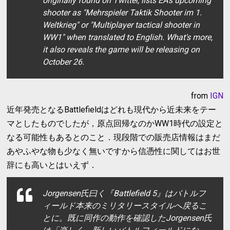
originally found on Twitter, lists EA's upcoming
shooter as "Mehrspieler Taktik Shooter im 1.
Weltkrieg" or "Multiplayer tactical shooter in
WW1" when translated to English. What's more,
it also reveals the game will be releasing on
October 26.
from
IGN
近年発売となるBattlefieldはどれも現代から近未来をテー
マとしたものでしたが，原点回帰なのかWW1時代の設定と
なる可能性もあるとのこと．現段階での販売店情報はまだ
あやふやな物も少なく無いですから信憑性に関してはお世
辞にも高いとはいえず．
Jorgensen氏曰く『Battlefield 5』はバトルフ
ィールド本来のミリタリースタイルへ戻るこ
とに。既に同作の動作を確認したJorgensen氏