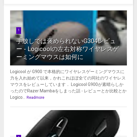
1
手放しでは褒められないG304レビュ
ー - Logicoolの左右対称ワイヤレスゲ
ーミングマウスは如何に
Logicool が G900 で本格的にワイヤレスゲーミングマウスに
力を入れ始めて以来，かれこれほぼ全ての同社のワイヤレス
マウスをレビューしています． Logicool G900が素晴らしか
ったのでRazer Mambaをしまった話 - レビューとか比較とか
Logico...
Readmore