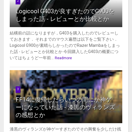
2
Logicool G403が良すぎたのでG900を
しまった話 - レビューとか比較とか
結構前の話になりますが，G403を購入したのでレビューし
ておきます． それまでのマウス遍歴は以下をご覧下さい．
Logicool G900が素晴らしかったのでRazer Mambaをしまっ
た話 - レビューとか比較とか 今回購入したG403の概要につ
いてはちょうど一年前...
Readmore
3
FF14に復帰したらいつの間にか神ゲ
ーになっていた話 - 漆黒のヴィランズ
の感想とか
漆黒のヴィランズが神ゲーすぎたのでその興奮を少しだけ残