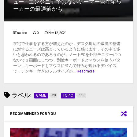
ュー - エンジニアではないゲーマー兼在宅ワ
ーカーの最適解かも
sa-bbo
0
Nov 12, 2021
在宅で仕事をする方が増えたのか，デスク周辺の環境の整備
に対するニーズは高まっているように感じます．その中で多
いと思われるのであろうのが，ノートPCを外部モニターにつ
ないで２画面にしつつ，別途キーボードとマウスを使うパタ
ーン．キーボードもマウスに並んで好みが現れるデバイス
で，テンキー付きのフルサイズか...
Readmore
ラベル:
GAME
TOPIC
20
115
RECOMMENDED FOR YOU