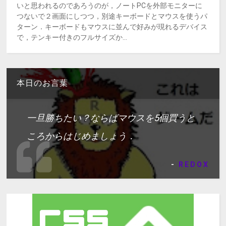
いと思われるのであろうのが，ノートPCを外部モニターに
つないで２画面にしつつ，別途キーボードとマウスを使うパ
ターン．キーボードもマウスに並んで好みが現れるデバイス
で，テンキー付きのフルサイズか...
本日のお言葉
一旦勝ちたい？ならばマウスを5個買うと
ころからはじめましょう．
-
REDOX