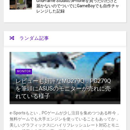
GridFrame StudioのiPhoneを買ったのだけど
届かないのでついでにGameBoyでも自作チャ
レンジした記録
ランダム記事
MONITOR
レビューも好評なMG279Q，PG279Q
を筆頭にASUSのモニターが売れに売
れている様子
e-Sportsもとい，PCゲームが少し注目を集めつつある昨今，
無料ゲームでも大手エンジンを使っていることもあってか，
美しいグラフィックスにハイリフレッシュレート対応とモニ