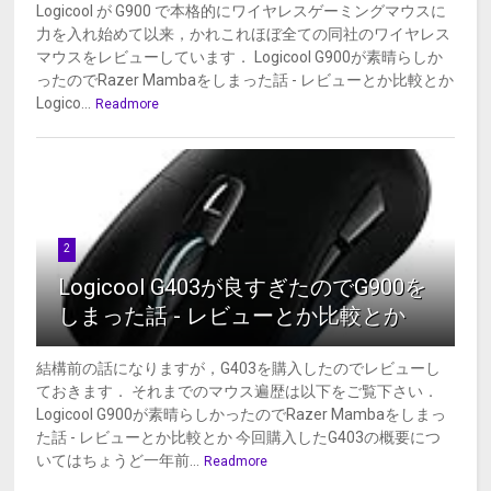
Logicool が G900 で本格的にワイヤレスゲーミングマウスに
力を入れ始めて以来，かれこれほぼ全ての同社のワイヤレス
マウスをレビューしています． Logicool G900が素晴らしか
ったのでRazer Mambaをしまった話 - レビューとか比較とか
Logico...
Readmore
2
Logicool G403が良すぎたのでG900を
しまった話 - レビューとか比較とか
結構前の話になりますが，G403を購入したのでレビューし
ておきます． それまでのマウス遍歴は以下をご覧下さい．
Logicool G900が素晴らしかったのでRazer Mambaをしまっ
た話 - レビューとか比較とか 今回購入したG403の概要につ
いてはちょうど一年前...
Readmore