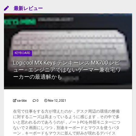
最新レビュー
KEYBOARD
Logicool MX Keys テンキーレス MX700 レビ
ュー - エンジニアではないゲーマー兼在宅ワ
ーカーの最適解かも
sa-bbo
0
Nov 12, 2021
在宅で仕事をする方が増えたのか，デスク周辺の環境の整備
に対するニーズは高まっているように感じます．その中で多
いと思われるのであろうのが，ノートPCを外部モニターにつ
ないで２画面にしつつ，別途キーボードとマウスを使うパタ
ーン．キーボードもマウスに並んで好みが現れるデバイス