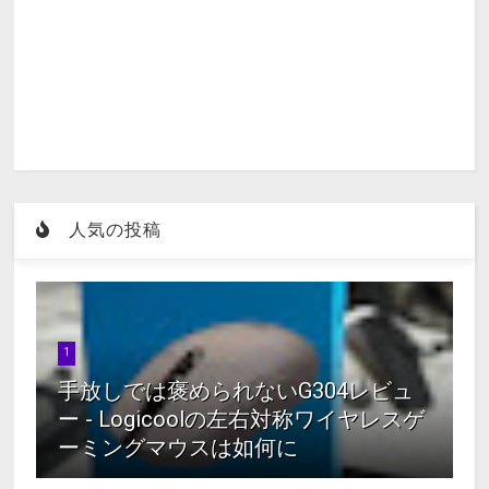
人気の投稿
1
手放しでは褒められないG304レビュ
ー - Logicoolの左右対称ワイヤレスゲ
ーミングマウスは如何に