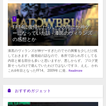
3
FF14に復帰したらいつの間にか神ゲ
ーになっていた話 - 漆黒のヴィランズ
の感想とか
漆黒のヴィランズが神ゲーすぎたのでその興奮を少しだけ残
しておきます。後発組の話なので、各所で語られ尽くしてる
内容と被る部分も多いと思いますが、悪しからず。 ブログ更
新そっちのけで遊んでいたわけではないですヨ、ええ。 かれ
これ6年目となったFF14。 2009年 に発...
Readmore
おすすめガジェット