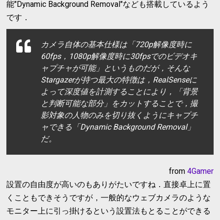
能"Dynamic Background Removal"なども搭載しているよう
です．
カメラ自体の基本仕様は「720p解像度時に
60fps，1080p解像度時に30fpsでのビデオキ
ャプチャが可能」というものだが，そんな
Stargazerが持つ最大の特徴は，RealSenseに
よって深度値を計測することにより，「背景
と判断可能な部分」をカットすることで，撮
影対象の人物のみを切り抜くようにキャプチ
ャできる「Dynamic Background Removal」
だ。
from
4Gamer
設置の自由度が高いのもありがたいですね．直接卓上に置
くこともできそうですが，一般的なウェブカメラのような
モニター上に引っ掛けるという設置法もとることができる