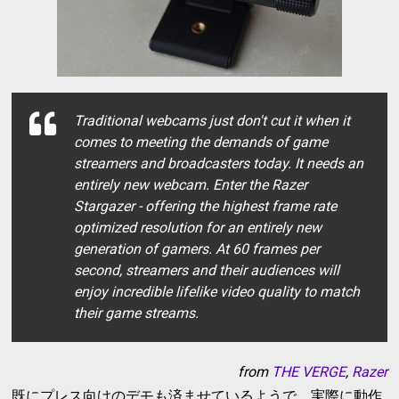
Traditional webcams just don't cut it when it
comes to meeting the demands of game
streamers and broadcasters today. It needs an
entirely new webcam. Enter the Razer
Stargazer - offering the highest frame rate
optimized resolution for an entirely new
generation of gamers. At 60 frames per
second, streamers and their audiences will
enjoy incredible lifelike video quality to match
their game streams.
from
THE VERGE
,
Razer
既にプレス向けのデモも済ませているようで，実際に動作