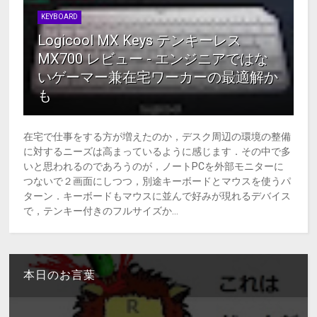
KEYBOARD
Logicool MX Keys テンキーレス
MX700 レビュー - エンジニアではな
いゲーマー兼在宅ワーカーの最適解か
も
在宅で仕事をする方が増えたのか，デスク周辺の環境の整備
に対するニーズは高まっているように感じます．その中で多
いと思われるのであろうのが，ノートPCを外部モニターに
つないで２画面にしつつ，別途キーボードとマウスを使うパ
ターン．キーボードもマウスに並んで好みが現れるデバイス
で，テンキー付きのフルサイズか...
本日のお言葉