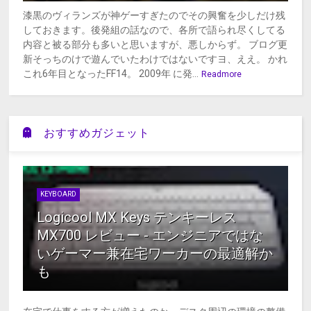
漆黒のヴィランズが神ゲーすぎたのでその興奮を少しだけ残
しておきます。後発組の話なので、各所で語られ尽くしてる
内容と被る部分も多いと思いますが、悪しからず。 ブログ更
新そっちのけで遊んでいたわけではないですヨ、ええ。 かれ
これ6年目となったFF14。 2009年 に発...
Readmore
おすすめガジェット
KEYBOARD
Logicool MX Keys テンキーレス
MX700 レビュー - エンジニアではな
いゲーマー兼在宅ワーカーの最適解か
も