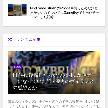
GridFrame StudioのiPhoneを買ったのだけど
届かないのでついでにGameBoyでも自作チャ
レンジした記録
ランダム記事
BLOG
FF14に復帰したらいつの間にか神ゲ
ーになっていた話 - 漆黒のヴィランズ
の感想とか
漆黒のヴィランズが神ゲーすぎたのでその興奮を少しだけ残
しておきます。後発組の話なので、各所で語られ尽くしてる