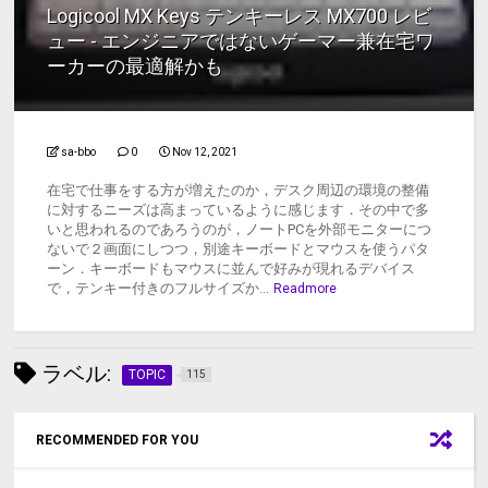
Logicool MX Keys テンキーレス MX700 レビ
ュー - エンジニアではないゲーマー兼在宅ワ
ーカーの最適解かも
sa-bbo
0
Nov 12, 2021
在宅で仕事をする方が増えたのか，デスク周辺の環境の整備
に対するニーズは高まっているように感じます．その中で多
いと思われるのであろうのが，ノートPCを外部モニターにつ
ないで２画面にしつつ，別途キーボードとマウスを使うパタ
ーン．キーボードもマウスに並んで好みが現れるデバイス
で，テンキー付きのフルサイズか...
Readmore
ラベル:
TOPIC
115
RECOMMENDED FOR YOU