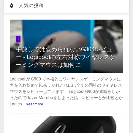
人気の投稿
1
手放しでは褒められないG304レビュ
ー - Logicoolの左右対称ワイヤレスゲ
ーミングマウスは如何に
Logicool が G900 で本格的にワイヤレスゲーミングマウスに
力を入れ始めて以来，かれこれほぼ全ての同社のワイヤレス
マウスをレビューしています． Logicool G900が素晴らしか
ったのでRazer Mambaをしまった話 - レビューとか比較とか
Logico...
Readmore