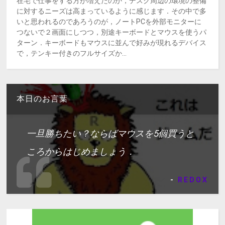
在宅で仕事をする方が増えたのか，デスク周辺の環境の整備
に対するニーズは高まっているように感じます．その中で多
いと思われるのであろうのが，ノートPCを外部モニターに
つないで２画面にしつつ，別途キーボードとマウスを使うパ
ターン．キーボードもマウスに並んで好みが現れるデバイス
で，テンキー付きのフルサイズか...
本日のお言葉
一旦勝ちたい？ならばマウスを5個買うと
ころからはじめましょう．
-
REDOX