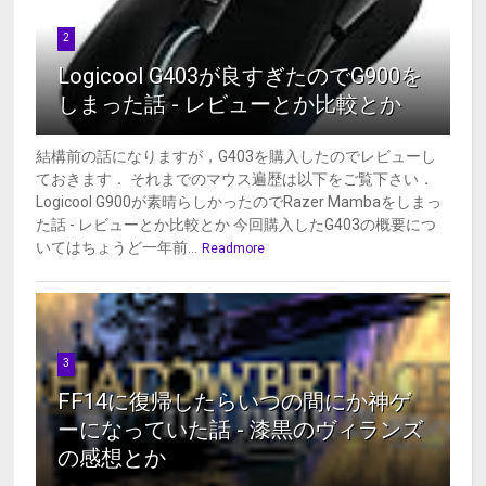
2
Logicool G403が良すぎたのでG900を
しまった話 - レビューとか比較とか
結構前の話になりますが，G403を購入したのでレビューし
ておきます． それまでのマウス遍歴は以下をご覧下さい．
Logicool G900が素晴らしかったのでRazer Mambaをしまっ
た話 - レビューとか比較とか 今回購入したG403の概要につ
いてはちょうど一年前...
Readmore
3
FF14に復帰したらいつの間にか神ゲ
ーになっていた話 - 漆黒のヴィランズ
の感想とか