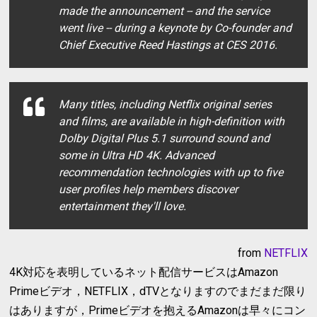
made the announcement -- and the service
went live -- during a keynote by Co-founder and
Chief Executive Reed Hastings at CES 2016.
Many titles, including Netflix original series
and films, are available in high-definition with
Dolby Digital Plus 5.1 surround sound and
some in Ultra HD 4K. Advanced
recommendation technologies with up to five
user profiles help members discover
entertainment they'll love.
from
NETFLIX
4K対応を表明しているネット配信サービスはAmazon
Primeビデオ，NETFLIX，dTVとなりますのでまだまだ限り
はありますが，Primeビデオを抱えるAmazonは早々にコン