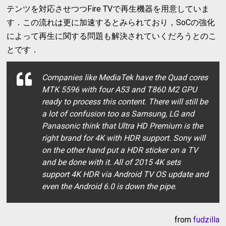
テンツを対応させつつFire TVで再生機器を用意していま
す．この流れは更に加速するとみられており，SoCの強化
によって再生に関する問題も解決されていくだろうとのこ
とです．
Companies like MediaTek have the Quad cores
MTK 5596 with four A53 and T860 M2 GPU
ready to process this content. There will still be
a lot of confusion too as Samsung, LG and
Panasonic think that Ultra HD Premium is the
right brand for 4K with HDR support. Sony will
on the other hand put a HDR sticker on a TV
and be done with it. All of 2015 4K sets
support 4K HDR via Android TV OS update and
even the Android 6.0 is down the pipe.
from
fudzilla