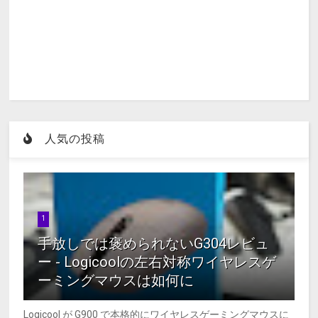
人気の投稿
1
手放しでは褒められないG304レビュ
ー - Logicoolの左右対称ワイヤレスゲ
ーミングマウスは如何に
Logicool が G900 で本格的にワイヤレスゲーミングマウスに