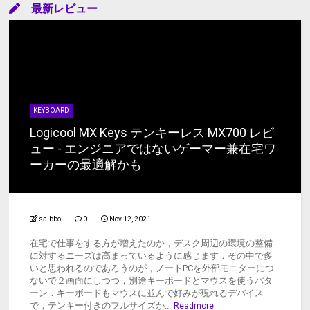
最新レビュー
KEYBOARD
Logicool MX Keys テンキーレス MX700 レビ
ュー - エンジニアではないゲーマー兼在宅ワ
ーカーの最適解かも
sa-bbo
0
Nov 12, 2021
在宅で仕事をする方が増えたのか，デスク周辺の環境の整備
に対するニーズは高まっているように感じます．その中で多
いと思われるのであろうのが，ノートPCを外部モニターにつ
ないで２画面にしつつ，別途キーボードとマウスを使うパタ
ーン．キーボードもマウスに並んで好みが現れるデバイス
で，テンキー付きのフルサイズか...
Readmore