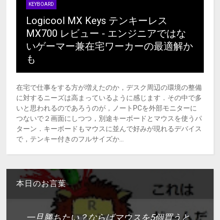
KEYBOARD
Logicool MX Keys テンキーレス
MX700 レビュー - エンジニアではな
いゲーマー兼在宅ワーカーの最適解か
も
在宅で仕事をする方が増えたのか，デスク周辺の環境の整備
に対するニーズは高まっているように感じます．その中で多
いと思われるのであろうのが，ノートPCを外部モニターに
つないで２画面にしつつ，別途キーボードとマウスを使うパ
ターン．キーボードもマウスに並んで好みが現れるデバイス
で，テンキー付きのフルサイズか...
本日のお言葉
一旦勝ちたい？ならばマウスを5個買うと