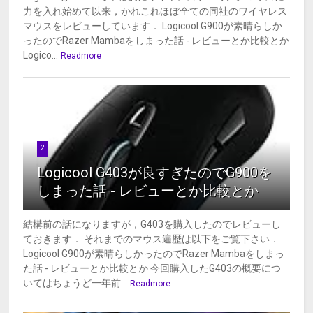
力を入れ始めて以来，かれこれほぼ全ての同社のワイヤレス
マウスをレビューしています． Logicool G900が素晴らしか
ったのでRazer Mambaをしまった話 - レビューとか比較とか
Logico...
Readmore
2
Logicool G403が良すぎたのでG900を
しまった話 - レビューとか比較とか
結構前の話になりますが，G403を購入したのでレビューし
ておきます． それまでのマウス遍歴は以下をご覧下さい．
Logicool G900が素晴らしかったのでRazer Mambaをしまっ
た話 - レビューとか比較とか 今回購入したG403の概要につ
いてはちょうど一年前...
Readmore