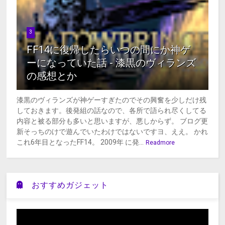
3
FF14に復帰したらいつの間にか神ゲ
ーになっていた話 - 漆黒のヴィランズ
の感想とか
漆黒のヴィランズが神ゲーすぎたのでその興奮を少しだけ残
しておきます。後発組の話なので、各所で語られ尽くしてる
内容と被る部分も多いと思いますが、悪しからず。 ブログ更
新そっちのけで遊んでいたわけではないですヨ、ええ。 かれ
これ6年目となったFF14。 2009年 に発...
Readmore
おすすめガジェット